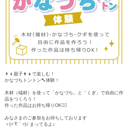
👨‍👦親子👩‍👧で楽しむ！
かなづちトントン🔨体験！
木材（端材）を使って「かなづち」と「くぎ」で自由に作
品をつくろう！
作った作品はお持ち帰りOK🙆‍♀️
みなさまのご参加をお待ちしております
ヽ(=´∇｀=)ﾉ まってるよ♪