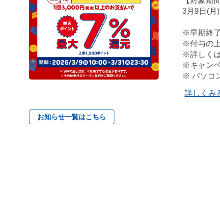
【対象期
3月9日(月)
※早期終
※付与の上
※詳しく
※キャン
※ パソ
詳しくみ
お知らせ一覧はこちら