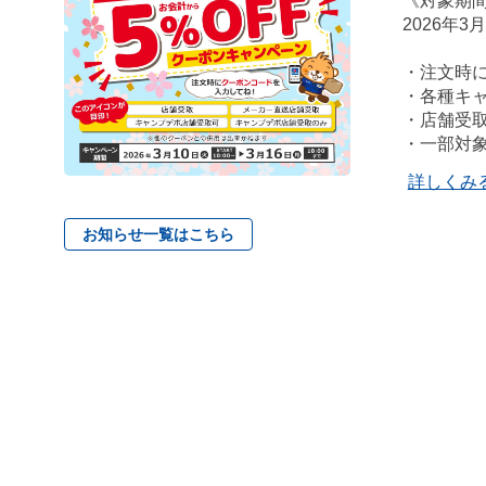
《対象期
2026年3
・注文時
・各種キ
・店舗受
・一部対
詳しくみ
お知らせ一覧はこちら