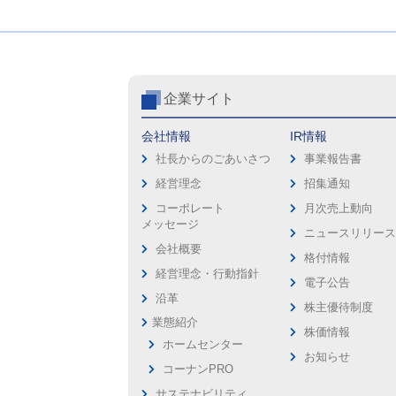
企業サイト
会社情報
IR情報
社長からのごあいさつ
事業報告書
経営理念
招集通知
コーポレート
月次売上動向
メッセージ
ニュースリリー
会社概要
格付情報
経営理念・行動指針
電子公告
沿革
株主優待制度
業態紹介
株価情報
ホームセンター
お知らせ
コーナンPRO
サステナビリティ