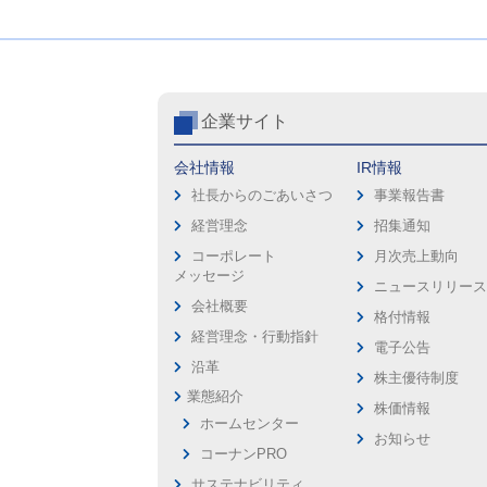
企業サイト
会社情報
IR情報
社長からのごあいさつ
事業報告書
経営理念
招集通知
コーポレート
月次売上動向
メッセージ
ニュースリリー
会社概要
格付情報
経営理念・行動指針
電子公告
沿革
株主優待制度
業態紹介
株価情報
ホームセンター
お知らせ
コーナンPRO
サステナビリティ