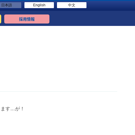
日本語
English
中文
採用情報
します…が！