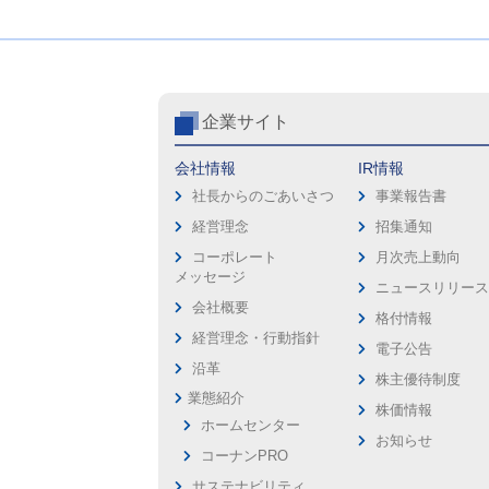
企業サイト
会社情報
IR情報
社長からのごあいさつ
事業報告書
経営理念
招集通知
コーポレート
月次売上動向
メッセージ
ニュースリリー
会社概要
格付情報
経営理念・行動指針
電子公告
沿革
株主優待制度
業態紹介
株価情報
ホームセンター
お知らせ
コーナンPRO
サステナビリティ