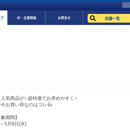
店舗一覧
ップ
IR・企業情報
お問合せ
た人気商品が✨超特価でお求めやすく✨
今お買い得なのはコレ👍
対象期間】
)～5月6日(水)