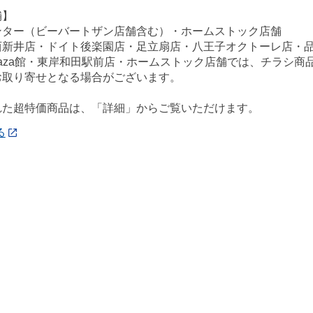
舗】
ンター（ビーバートザン店舗含む）・ホームストック店舗
西新井店・ドイト後楽園店・足立扇店・八王子オクトーレ店・
ePlaza館・東岸和田駅前店・ホームストック店舗では、チラシ
お取り寄せとなる場合がございます。
れた超特価商品は、「詳細」からご覧いただけます。
る