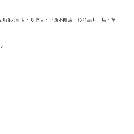
品川旗の台店・多肥店・香西本町店・杉並高井戸店・草
。
♪