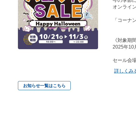
今の季節
オンライ
「コーナ
《対象期
2025年1
セール会
詳しくみ
お知らせ一覧はこちら