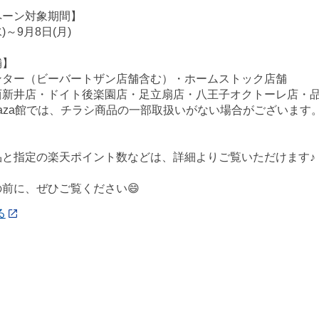
ペーン対象期間】
水)～9月8日(月)
舗】
ンター（ビーバートザン店舗含む）・ホームストック店舗
西新井店・ドイト後楽園店・足立扇店・八王子オクトーレ店・
ePlaza館では、チラシ商品の一部取扱いがない場合がございま
品と指定の楽天ポイント数などは、詳細よりご覧いただけます♪
前に、ぜひご覧ください😄
る