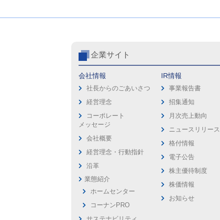
企業サイト
会社情報
IR情報
社長からのごあいさつ
事業報告書
経営理念
招集通知
コーポレート
月次売上動向
メッセージ
ニュースリリー
会社概要
格付情報
経営理念・行動指針
電子公告
沿革
株主優待制度
業態紹介
株価情報
ホームセンター
お知らせ
コーナンPRO
サステナビリティ