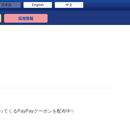
日本語
English
中文
採用情報
ってくるPayPayクーポンを配布中✨