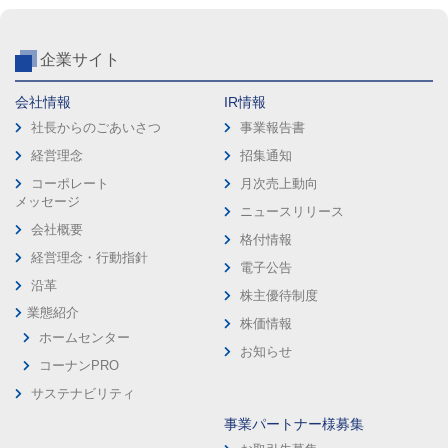
企業サイト
会社情報
IR情報
社長からのごあいさつ
事業報告書
経営理念
招集通知
コーポレート
月次売上動向
メッセージ
ニュースリリース
会社概要
格付情報
経営理念・行動指針
電子公告
沿革
株主優待制度
業態紹介
株価情報
ホームセンター
お知らせ
コーナンPRO
サステナビリティ
事業パートナー様募集