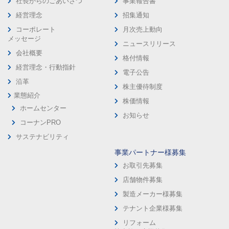
社長からのごあいさつ
事業報告書
経営理念
招集通知
コーポレート
月次売上動向
メッセージ
ニュースリリース
会社概要
格付情報
経営理念・行動指針
電子公告
沿革
株主優待制度
業態紹介
株価情報
ホームセンター
お知らせ
コーナンPRO
サステナビリティ
事業パートナー様募集
お取引先募集
店舗物件募集
製造メーカー様募集
テナント企業様募集
リフォーム