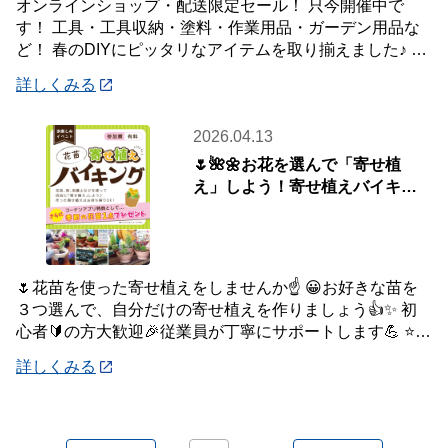
オンラインショップ・配送限定セール！ 只今開催中で
す！ 工具・工具収納・塗料・作業用品・ガーデン用品な
ど！ 春のDIYにピッタリなアイテムを取り揃えました♪ 商
品はご自宅・職場までお届け♪♪ オ
詳しくみる
2026.04.13
🌷🌺🌼お花を選んで「寄せ植
え」しよう！寄せ植えバイキン
グ！【4月19日(日)開催】
🌷花苗を使った寄せ植えをしませんか☝️ 😀お好きな苗を
３つ選んで、自分だけの寄せ植えを作りましょう👍✨ 初
心者🔰の方大歓迎🎉従業員が丁寧にサポートします💪 ⭐さ
らにコーナンアプリご提示特典で「季節の
詳しくみる