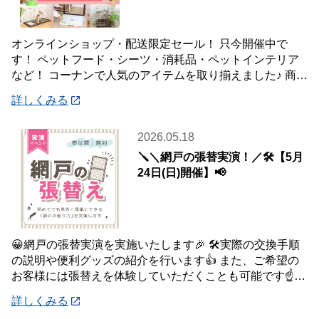
オンラインショップ・配送限定セール！ 只今開催中で
す！ ペットフード・シーツ・消耗品・ペットインテリア
など！ コーナンで人気のアイテムを取り揃えました♪ 商品
はご自宅・職場までお届け♪♪ オンライン
詳しくみる
2026.05.18
🪛＼網戸の張替実演！／🛠️【5月
24日(日)開催】📢
😀網戸の張替実演を実施いたします🎉 🛠️実際の交換手順
の説明や便利グッズの紹介を行います👍 また、ご希望の
お客様には張替えを体験していただくことも可能です☝️
皆様のご参加をお待ちしております😉
詳しくみる