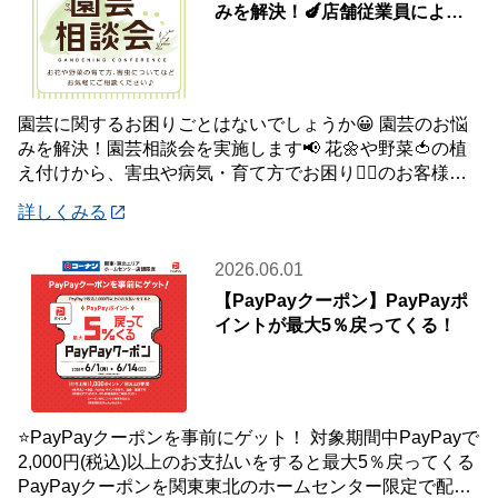
みを解決！🍆店舗従業員による
園芸相談会
園芸に関するお困りごとはないでしょうか😀 園芸のお悩
みを解決！園芸相談会を実施します📢 花🌼や野菜🍅の植
え付けから、害虫や病気・育て方でお困り😮‍💨のお客様の
問題を解決✨✨ お庭のお花や観葉植物、家
詳しくみる
2026.06.01
【PayPayクーポン】PayPayポ
イントが最大5％戻ってくる！
⭐PayPayクーポンを事前にゲット！ 対象期間中PayPayで
2,000円(税込)以上のお支払いをすると最大5％戻ってくる
PayPayクーポンを関東東北のホームセンター限定で配布