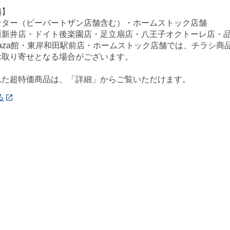
舗】
ンター（ビーバートザン店舗含む）・ホームストック店舗
西新井店・ドイト後楽園店・足立扇店・八王子オクトーレ店・
ePlaza館・東岸和田駅前店・ホームストック店舗では、チラシ
お取り寄せとなる場合がございます。
れた超特価商品は、「詳細」からご覧いただけます。
る