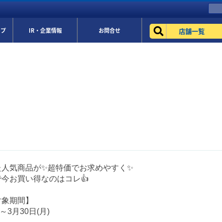
店舗一覧
ップ
IR・企業情報
お問合せ
た人気商品が✨超特価でお求めやすく✨
今お買い得なのはコレ👍
対象期間】
)～3月30日(月)