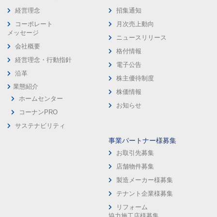
経営理念
招集通知
コーポレート
月次売上動向
メッセージ
ニュースリリース
会社概要
格付情報
経営理念・行動指針
電子公告
沿革
株主優待制度
業態紹介
株価情報
ホームセンター
お知らせ
コーナンPRO
サステナビリティ
事業パートナー様募集
お取引先募集
店舗物件募集
製造メーカー様募集
テナント企業様募集
リフォーム
協力施工店様募集