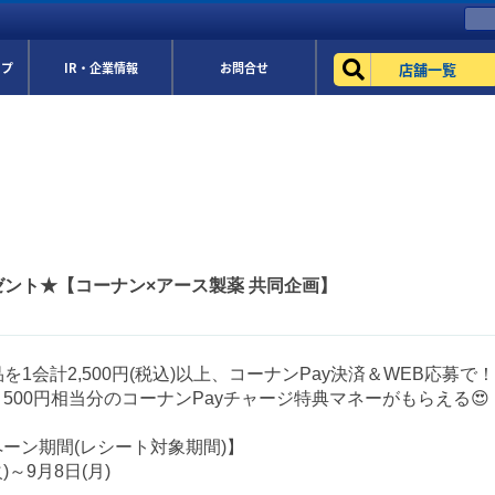
店舗一覧
ップ
IR・企業情報
お問合せ
レゼント★【コーナン×アース製薬 共同企画】
品を1会計2,500円(税込)以上、コーナンPay決済＆WEB応募で！
く500円相当分のコーナンPayチャージ特典マネーがもらえる😍
ーン期間(レシート対象期間)】
火)～9月8日(月)