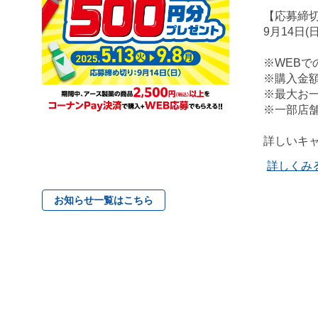
【応募締
9月14日(
※WEBで
※購入金
※最大お一
※一部店
詳しいキ
詳しくみ
お知らせ一覧はこちら