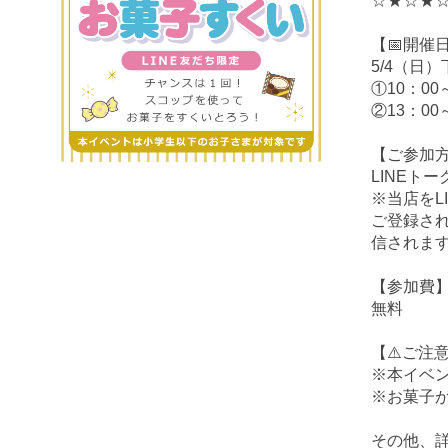
☆★☆★
【📅開催
5/4（日
①10：00
②13：00
【ご参加
LINEト
※当店をL
ご登録さ
信されま
【参加費
無料
【⚠️ご注
※本イベ
※お菓子
その他、詳