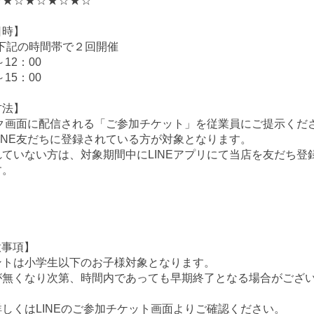
☆★☆★☆★☆★☆
日時】
）下記の時間帯で２回開催
～12：00
～15：00
方法】
ーク画面に配信される「ご参加チケット」を従業員にご提示くだ
INE友だちに登録されている方が対象となります。
れていない方は、対象期間中にLINEアプリにて当店を友だち
す。
】
意事項】
ントは小学生以下のお子様対象となります。
が無くなり次第、時間内であっても早期終了となる場合がござ
しくはLINEのご参加チケット画面よりご確認ください。