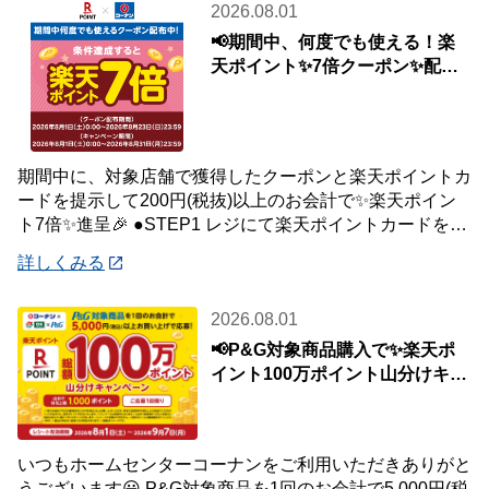
2026.08.01
📢期間中、何度でも使える！楽
天ポイント✨7倍クーポン✨配布
中🎉
期間中に、対象店舗で獲得したクーポンと楽天ポイントカ
ードを提示して200円(税抜)以上のお会計で✨楽天ポイン
ト7倍✨進呈🎉 ●STEP1 レジにて楽天ポイントカードを提
示して200円(税抜)以上お会
詳しくみる
2026.08.01
📢P&G対象商品購入で✨楽天ポ
イント100万ポイント山分けキャ
ンペーン✨
いつもホームセンターコーナンをご利用いただきありがと
うございます😀 P&G対象商品を1回のお会計で5,000円(税