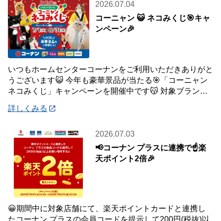
2026.07.04
コーニャン 😺 ネコみくじ🎯キャ
ンペーン🎉
いつもホームセンターコーナンをご利用いただきありがと
うございます😺 今年も豪華景品が当たる🎯「コーニャン
ネコみくじ」キャンペーンを開催中です😽 対象ブランド
商品、1,500円(税込)ご購入毎に1
詳しくみる
2026.07.03
📢コーナン プラスに連携で☝️楽
天ポイント2倍🎉
😀期間中に対象店舗にて、楽天ポイントカードと連携し
たコーナン プラスの会員コードを提示して200円(税抜)以