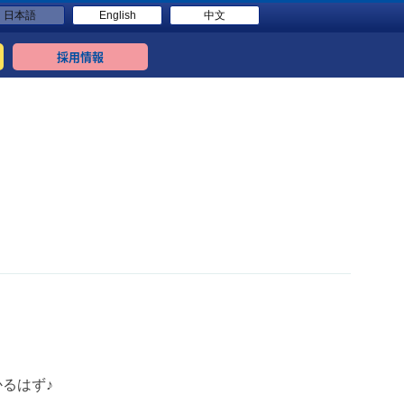
日本語
English
中文
採用情報
るはず♪