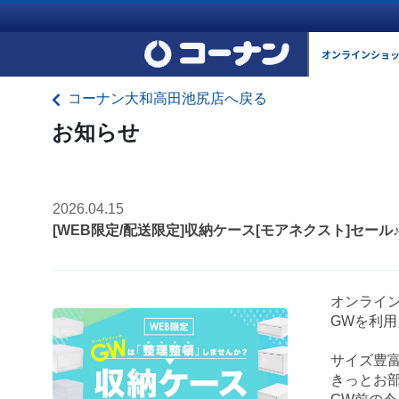
オンラインショ
コーナン大和高田池尻店へ戻る
お知らせ
2026.04.15
[WEB限定/配送限定]収納ケース[モアネクスト]セー
オンライ
GWを利
サイズ豊
きっとお