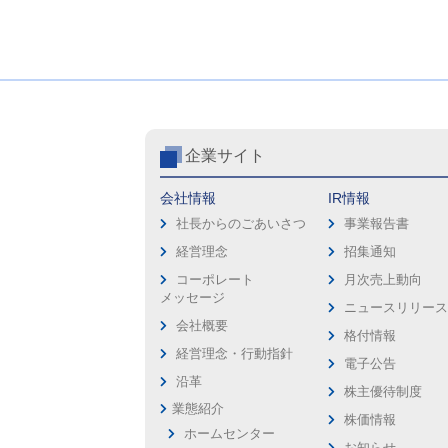
企業サイト
会社情報
IR情報
社長からのごあいさつ
事業報告書
経営理念
招集通知
コーポレート
月次売上動向
メッセージ
ニュースリリー
会社概要
格付情報
経営理念・行動指針
電子公告
沿革
株主優待制度
業態紹介
株価情報
ホームセンター
お知らせ