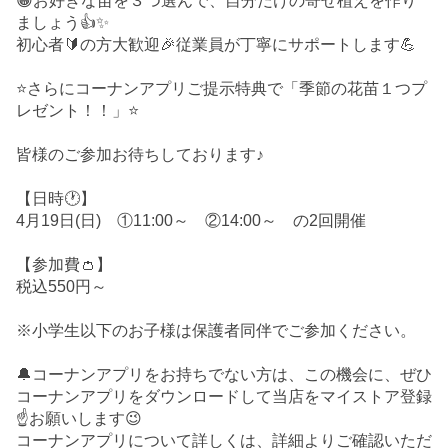
😀お好きな苗を３つ選んで、自分だけの寄せ植えを作り
ましょう👍✨
初心者🔰の方大歓迎🎉従業員が丁寧にサポートします💪
⭐さらにコーナンアプリご提示特典で「季節の花苗１つプ
レゼント！！」⭐
皆様のご参加お待ちしております♪
【日時🕐】
4月19日(日) ①11:00～ ②14:00～ の2回開催
【参加費👛】
税込550円～
※小学生以下のお子様は保護者同伴でご参加ください。
🔔コーナンアプリをお持ちでない方は、この機会に、ぜひ
コーナンアプリをダウンロードして当店をマイストア登録
☝️お願いします😉
コーナンアプリについて詳しくは、詳細よりご確認いただ