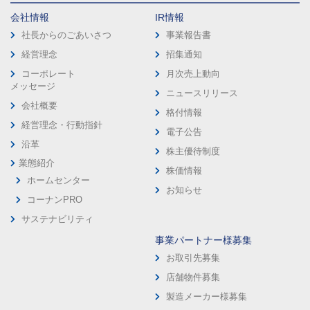
会社情報
IR情報
社長からのごあいさつ
事業報告書
経営理念
招集通知
コーポレート
月次売上動向
メッセージ
ニュースリリース
会社概要
格付情報
経営理念・行動指針
電子公告
沿革
株主優待制度
業態紹介
株価情報
ホームセンター
お知らせ
コーナンPRO
サステナビリティ
事業パートナー様募集
お取引先募集
店舗物件募集
製造メーカー様募集