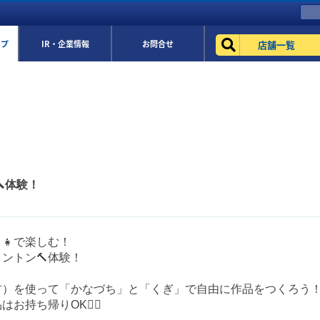
店舗一覧
ップ
IR・企業情報
お問合せ
体験！
👩‍👧で楽しむ！
ントン🔨体験！
材）を使って「かなづち」と「くぎ」で自由に作品をつくろう
お持ち帰りOK🙆‍♀️