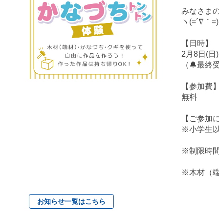
みなさま
ヽ(=´∇｀=
【日時】
2月8日(日) 
（🔔最終
【参加費
無料
【ご参加
※小学生
※制限時間
※木材（
お知らせ一覧はこちら