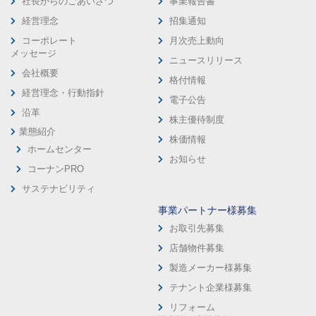
社長からのごあいさつ
事業報告書
経営理念
招集通知
コーポレート
月次売上動向
メッセージ
ニュースリリース
会社概要
格付情報
経営理念・行動指針
電子公告
沿革
株主優待制度
業態紹介
株価情報
ホームセンター
お知らせ
コーナンPRO
サステナビリティ
事業パートナー様募集
お取引先募集
店舗物件募集
製造メーカー様募集
テナント企業様募集
リフォーム