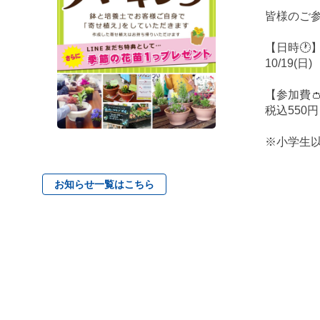
皆様のご
【日時🕐
10/19(日
【参加費
税込550
※小学生
お知らせ一覧はこちら