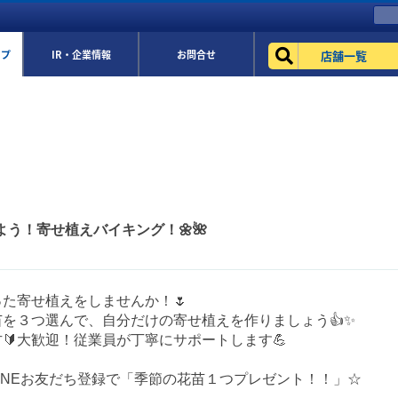
店舗一覧
ップ
IR・企業情報
お問合せ
よう！寄せ植えバイキング！🌼🌺
た寄せ植えをしませんか！🌷
を３つ選んで、自分だけの寄せ植えを作りましょう👍✨
🔰大歓迎！従業員が丁寧にサポートします💪
INEお友だち登録で「季節の花苗１つプレゼント！！」☆