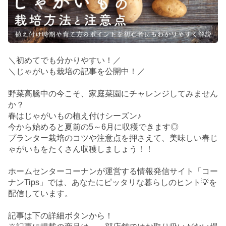
＼初めてでも分かりやすい！／
＼じゃがいも栽培の記事を公開中！／
野菜高騰中の今こそ、家庭菜園にチャレンジしてみません
か？
春はじゃがいもの植え付けシーズン♪
今から始めると夏前の5～6月に収穫できます◎
プランター栽培のコツや注意点を押さえて、美味しい春じ
ゃがいもをたくさん収穫しましょう！！
ホームセンターコーナンが運営する情報発信サイト「コー
ナンTips」では、あなたにピッタリな暮らしのヒント💡を
配信しています。
記事は下の詳細ボタンから！