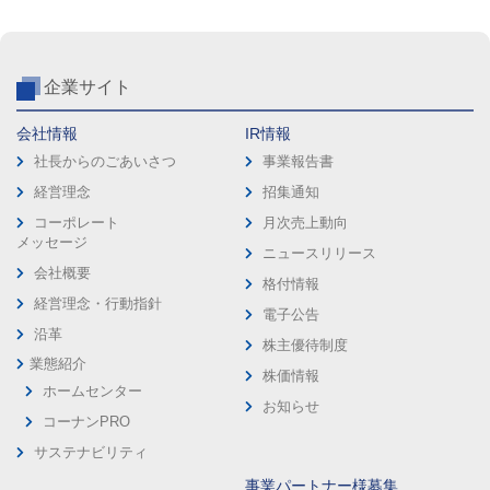
企業サイト
会社情報
IR情報
社長からのごあいさつ
事業報告書
経営理念
招集通知
コーポレート
月次売上動向
メッセージ
ニュースリリース
会社概要
格付情報
経営理念・行動指針
電子公告
沿革
株主優待制度
業態紹介
株価情報
ホームセンター
お知らせ
コーナンPRO
サステナビリティ
事業パートナー様募集