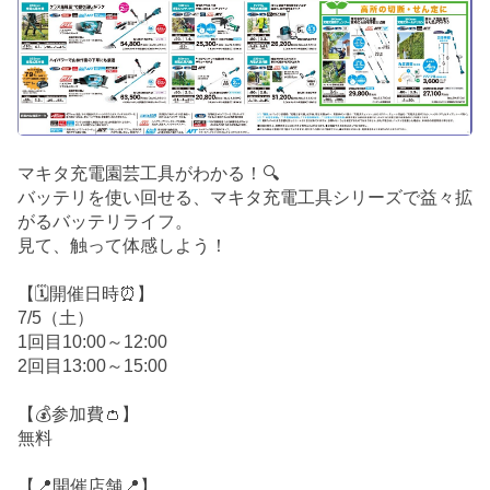
マキタ充電園芸工具がわかる！🔍
バッテリを使い回せる、マキタ充電工具シリーズで益々拡
がるバッテリライフ。
見て、触って体感しよう！
【🗓️開催日時⏰】
7/5（土）
1回目10:00～12:00
2回目13:00～15:00
【💰参加費👛】
無料
【📍開催店舗📍】