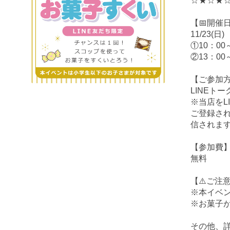
☆★☆★
【📅開催
11/23
①10：00
②13：00
【ご参加
LINEト
※当店をL
ご登録さ
信されま
【参加費
無料
【⚠️ご注
※本イベ
※お菓子
その他、詳