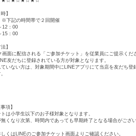
☆★☆★☆★☆★☆
日時】
(日) ※下記の時間帯で２回開催
～12：00
～15：00
方法】
ーク画面に配信される「ご参加チケット」を従業員にご提示くだ
INE友だちに登録されている方が対象となります。
れていない方は、対象期間中にLINEアプリにて当店を友だち
す。
】
意事項】
ントは小学生以下のお子様対象となります。
が無くなり次第、時間内であっても早期終了となる場合がござ
しくはLINEのご参加チケット画面よりご確認ください。