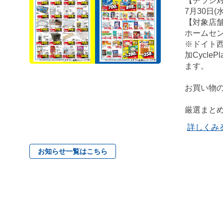
【チラシ
7月30日(
【対象店
ホームセ
※ドイト
加Cycl
ます。
お買い物の
厳選まと
詳しくみ
お知らせ一覧はこちら