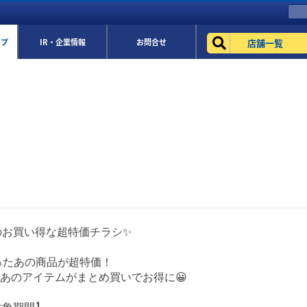
店舗一覧
ップ
IR・企業情報
お問合せ
のお買い得な超特価チラシ✨
ったあの商品が超特価！
あのアイテムがまとめ買いでお得に😀