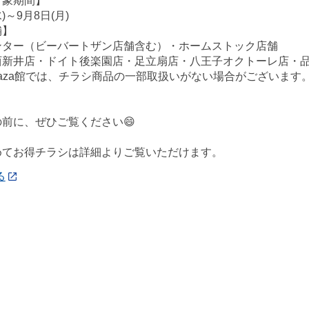
対象期間】
水)～9月8日(月)
舗】
ンター（ビーバートザン店舗含む）・ホームストック店舗
西新井店・ドイト後楽園店・足立扇店・八王子オクトーレ店・
ePlaza館では、チラシ商品の一部取扱いがない場合がございま
前に、ぜひご覧ください😄
めてお得チラシは詳細よりご覧いただけます。
る