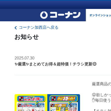
オンラインショ
コーナン加西店へ戻る
お知らせ
2025.07.30
✨厳選✨まとめてお得＆超特価！チラシ更新😊
厳選商品
😲欲しか
✋毎日使う