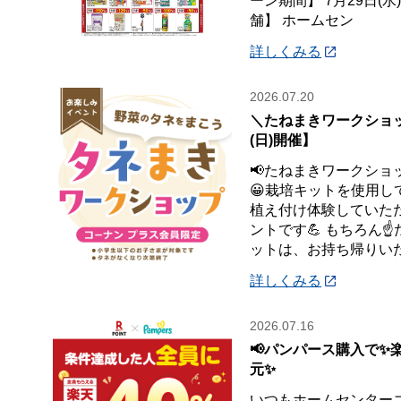
ーン期間】 7月29日(水
舗】 ホームセン
詳しくみる
2026.07.20
＼たねまきワークショッ
(日)開催】
📢たねまきワークショ
😀栽培キットを使用し
植え付け体験していた
ントです💪 もちろん☝
ットは、お持ち帰りい
詳しくみる
2026.07.16
📢パンパース購入で✨
元✨
いつもホームセンター