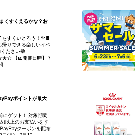
️うまくすくえるかな？お
をすくいとろう！🍭🍫
ち帰りできる楽しいイベ
ください😄
☆ 【📅開催日時】 7
間
ayPayポイントが最大
事前にゲット！ 対象期間
円(税込)以上のお支払いをす
ayPayクーポンを配布