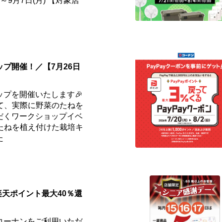
)～9月7日(月) 【対象店
プ開催！／【7月26日
ップを開催いたします🎉
て、実際に野菜のたねを
だくワークショップイベ
️たねを植え付けた栽培キ
た
楽天ポイント最大40％還
コーナンをご利用いただ