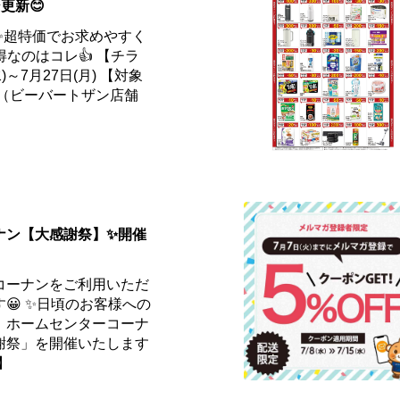
更新😊
✨超特価でお求めやすく
得なのはコレ👍 【チラ
)～7月27日(月) 【対象
ー（ビーバートザン店舗
ナン【大感謝祭】✨開催
コーナンをご利用いただ
😀 ✨日頃のお客様への
、ホームセンターコーナ
謝祭」を開催いたします
】