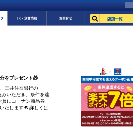
店舗一覧
ップ
IR・企業情報
お問合せ
円分をプレゼント🎁
まで、三井住友銀行の
お申込みいただき、条件を達
全員にコーナン商品券
トいたします🎁 詳しくは