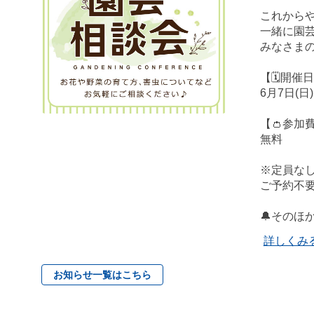
これからや
一緒に園芸
みなさまの
【🗓️開催
6月7日(日)
【👛参加
無料
※定員なし🙅
ご予約不要
🔔そのほ
詳しくみ
お知らせ一覧はこちら