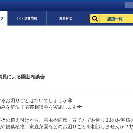
店舗一覧
ップ
IR・企業情報
お問合せ
従業員による園芸相談会
るお困りごとはないでしょうか😀
みを解決！園芸相談会を実施します📢
菜🍅の植え付けから、害虫や病気・育て方でお困り😮‍💨のお客
や観葉植物、家庭菜園などのお困りごとを相談しませんか？👂