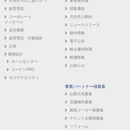
社長からのごあいさつ
事業報告書
経営理念
招集通知
コーポレート
月次売上動向
メッセージ
ニュースリリース
会社概要
格付情報
経営理念・行動指針
電子公告
沿革
株主優待制度
業態紹介
株価情報
ホームセンター
お知らせ
コーナンPRO
サステナビリティ
事業パートナー様募集
お取引先募集
店舗物件募集
製造メーカー様募集
テナント企業様募集
リフォーム