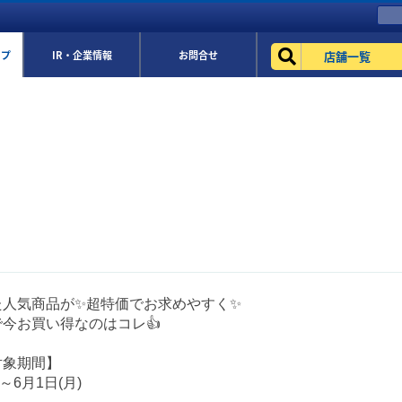
店舗一覧
ップ
IR・企業情報
お問合せ
た人気商品が✨超特価でお求めやすく✨
今お買い得なのはコレ👍
対象期間】
)～6月1日(月)