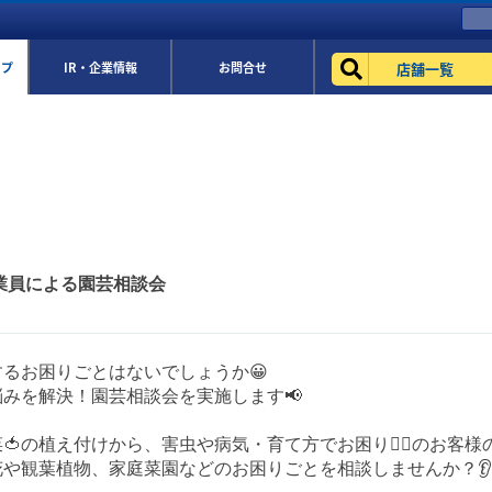
店舗一覧
ップ
IR・企業情報
お問合せ
従業員による園芸相談会
るお困りごとはないでしょうか😀
みを解決！園芸相談会を実施します📢
菜🍅の植え付けから、害虫や病気・育て方でお困り😮‍💨のお客
や観葉植物、家庭菜園などのお困りごとを相談しませんか？👂