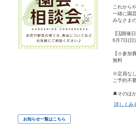
これからや
一緒に園芸
みなさまの
【🗓️開催
6月7日(日)
【👛参加
無料
※定員なし🙅
ご予約不要
🔔そのほ
詳しくみ
お知らせ一覧はこちら