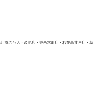
品川旗の台店・多肥店・香西本町店・杉並高井戸店・草
。