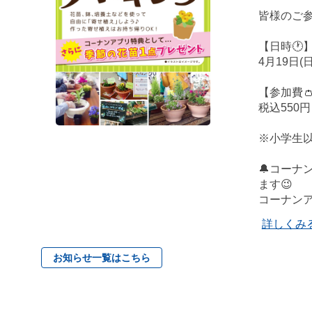
皆様のご
【日時🕐
4月19日(
【参加費
税込550
※小学生
🔔コーナ
ます😉
コーナン
詳しくみ
お知らせ一覧はこちら