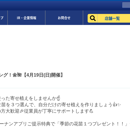
店舗一覧
ップ
IR・企業情報
お問合せ
！🌼🌺【4月19日(日)開催】
使った寄せ植えをしませんか☝️
な苗を３つ選んで、自分だけの寄せ植えを作りましょう👍✨
の方大歓迎🎉従業員が丁寧にサポートします💪
コーナンアプリご提示特典で「季節の花苗１つプレゼント！！」