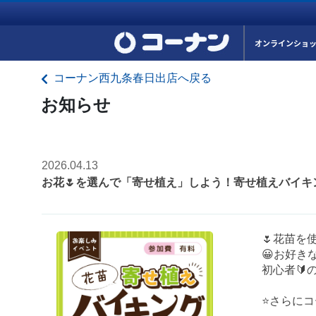
オンラインショ
コーナン西九条春日出店へ戻る
お知らせ
2026.04.13
お花🌷を選んで「寄せ植え」しよう！寄せ植えバイキング
🌷花苗を
😀お好き
初心者🔰
⭐さらに