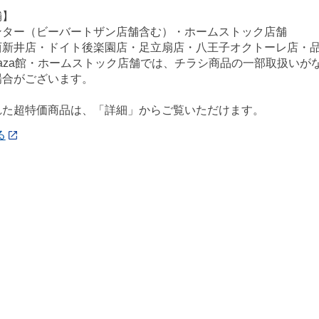
舗】
ンター（ビーバートザン店舗含む）・ホームストック店舗
西新井店・ドイト後楽園店・足立扇店・八王子オクトーレ店・
ePlaza館・ホームストック店舗では、チラシ商品の一部取扱い
場合がございます。
れた超特価商品は、「詳細」からご覧いただけます。
る