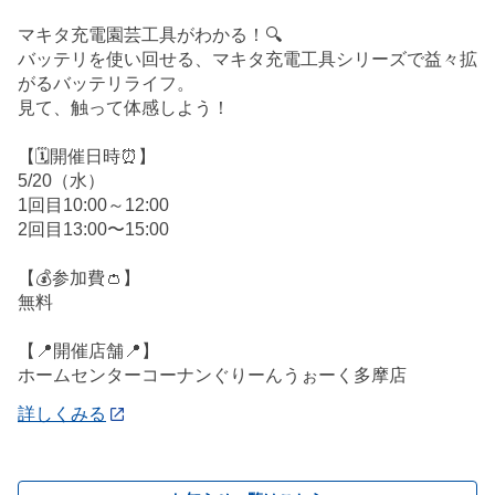
マキタ充電園芸工具がわかる！🔍
バッテリを使い回せる、マキタ充電工具シリーズで益々拡
がるバッテリライフ。
見て、触って体感しよう！
【🗓️開催日時⏰】
5/20（水）
1回目10:00～12:00
2回目13:00〜15:00
【💰参加費👛】
無料
【📍開催店舗📍】
ホームセンターコーナンぐりーんうぉーく多摩店
詳しくみる