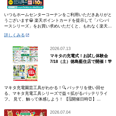
いつもホームセンターコーナンをご利用いただきありがと
うございます😀 楽天ポイントカードを提示して「パンパ
ースシリーズ」をお買い求めいただくと、もれなく楽天ポ
イント最大40％還元キャンペーンを開催中で
詳しくみる
2026.07.13
マキタの充電式！お試し体験会
7/18（土）徳島藍住店で開催！🎊
マキタ充電園芸工具がわかる！🔍 バッテリを使い回せ
る、マキタ充電工具シリーズで益々拡がるバッテリライ
フ。 見て、触って体感しよう！ 【🗓️開催日時⏰】
7/18（土） 1回目10:00～12:00
2026.07.04