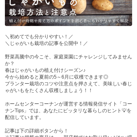
＼初めてでも分かりやすい！／
＼じゃがいも栽培の記事を公開中！／
野菜高騰中の今こそ、家庭菜園にチャレンジしてみません
か？
春はじゃがいもの植え付けシーズン♪
今から始めると夏前の5～6月に収穫できます◎
プランター栽培のコツや注意点を押さえて、美味しい春じ
ゃがいもをたくさん収穫しましょう！！
ホームセンターコーナンが運営する情報発信サイト「コー
ナンTips」では、あなたにピッタリな暮らしのヒント💡を
配信しています。
記事は下の詳細ボタンから！