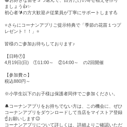
😀お好きな苗を３つ選んで、自分だけの寄せ植えを作り
ましょう👍✨
初心者🔰の方大歓迎🎉従業員が丁寧にサポートします💪
⭐さらにコーナンアプリご提示特典で「季節の花苗１つプ
レゼント！！」⭐
皆様のご参加お待ちしております♪
【日時🕐】
4月19日(日) ①11:00～ ②14:00～ の2回開催
【参加費👛】
税込880円～
※小学生以下のお子様は保護者同伴でご参加ください。
🔔コーナンアプリをお持ちでない方は、この機会に、ぜひ
コーナンアプリをダウンロードして当店をマイストア登録
☝️お願いします😉
コーナンアプリについて詳しくは、詳細よりご確認いただ