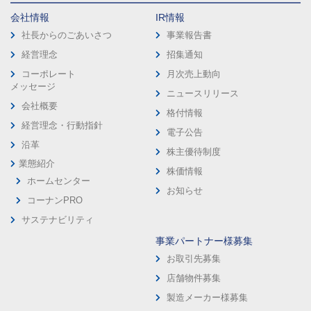
会社情報
IR情報
社長からのごあいさつ
事業報告書
経営理念
招集通知
コーポレート
月次売上動向
メッセージ
ニュースリリース
会社概要
格付情報
経営理念・行動指針
電子公告
沿革
株主優待制度
業態紹介
株価情報
ホームセンター
お知らせ
コーナンPRO
サステナビリティ
事業パートナー様募集
お取引先募集
店舗物件募集
製造メーカー様募集