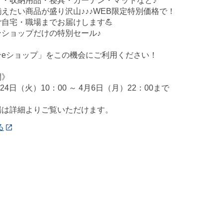
ア・収納用品・寝具・カーテン・マットなど♪
えたい商品が盛り沢山♪♪♪WEB限定特別価格で！
自宅・職場までお届けします💪
ンショップだけの特別セール♪
ンeショップ」をこの機会にご利用ください！
間》
月24日（火）10：00 ～ 4月6日（月）22：00まで
場は詳細よりご覧いただけます。
る