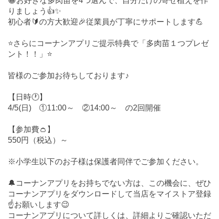
😀お好きな多肉苗を4つ選んで、自分だけの寄せ植えを作
りましょう👍✨
初心者🔰の方大歓迎🎉従業員が丁寧にサポートします💪
⭐さらにコーナンアプリご提示特典で「多肉苗１つプレゼ
ント！！」⭐
皆様のご参加お待ちしております♪
【日時🕐】
4/5(日) ①11:00～ ②14:00～ の2回開催
【参加費👛】
550円（税込）～
※小学生以下のお子様は保護者同伴でご参加ください。
🔔コーナンアプリをお持ちでない方は、この機会に、ぜひ
コーナンアプリをダウンロードして当店をマイストア登録
☝️お願いします😉
コーナンアプリについて詳しくは、詳細よりご確認いただ