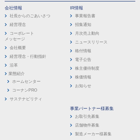
会社情報
IR情報
社長からのごあいさつ
事業報告書
経営理念
招集通知
コーポレート
月次売上動向
メッセージ
ニュースリリース
会社概要
格付情報
経営理念・行動指針
電子公告
沿革
株主優待制度
業態紹介
株価情報
ホームセンター
お知らせ
コーナンPRO
サステナビリティ
事業パートナー様募集
お取引先募集
店舗物件募集
製造メーカー様募集