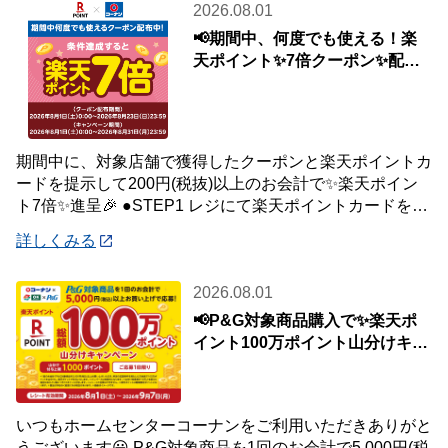
2026.08.01
📢期間中、何度でも使える！楽
天ポイント✨7倍クーポン✨配布
中🎉
期間中に、対象店舗で獲得したクーポンと楽天ポイントカ
ードを提示して200円(税抜)以上のお会計で✨楽天ポイン
ト7倍✨進呈🎉 ●STEP1 レジにて楽天ポイントカードを提
示して200円(税抜)以上お会
詳しくみる
2026.08.01
📢P&G対象商品購入で✨楽天ポ
イント100万ポイント山分けキャ
ンペーン✨
いつもホームセンターコーナンをご利用いただきありがと
うございます😀 P&G対象商品を1回のお会計で5,000円(税