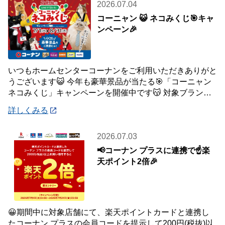
2026.07.04
コーニャン 😺 ネコみくじ🎯キャ
ンペーン🎉
いつもホームセンターコーナンをご利用いただきありがと
うございます😺 今年も豪華景品が当たる🎯「コーニャン
ネコみくじ」キャンペーンを開催中です😽 対象ブランド
商品、1,500円(税込)ご購入毎に1
詳しくみる
2026.07.03
📢コーナン プラスに連携で☝️楽
天ポイント2倍🎉
😀期間中に対象店舗にて、楽天ポイントカードと連携し
たコーナン プラスの会員コードを提示して200円(税抜)以