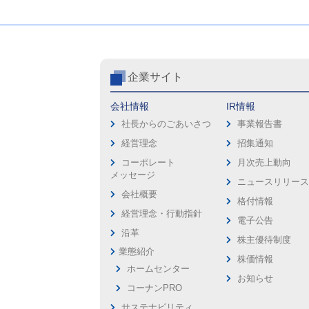
企業サイト
会社情報
IR情報
社長からのごあいさつ
事業報告書
経営理念
招集通知
コーポレート
月次売上動向
メッセージ
ニュースリリー
会社概要
格付情報
経営理念・行動指針
電子公告
沿革
株主優待制度
業態紹介
株価情報
ホームセンター
お知らせ
コーナンPRO
サステナビリティ