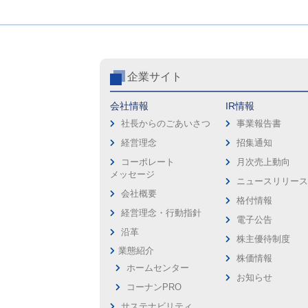
企業サイト
会社情報
IR情報
社長からのごあいさつ
事業報告書
経営理念
招集通知
コーポレート
月次売上動向
メッセージ
ニュースリリー
会社概要
格付情報
経営理念・行動指針
電子公告
沿革
株主優待制度
業態紹介
株価情報
ホームセンター
お知らせ
コーナンPRO
サステナビリティ