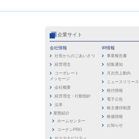
企業サイト
会社情報
IR情報
社長からのごあいさつ
事業報告書
経営理念
招集通知
コーポレート
月次売上動向
メッセージ
ニュースリリー
会社概要
格付情報
経営理念・行動指針
電子公告
沿革
株主優待制度
業態紹介
株価情報
ホームセンター
お知らせ
コーナンPRO
サステナビリティ