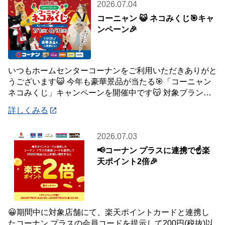
2026.07.04
コーニャン 😺 ネコみくじ🎯キャ
ンペーン🎉
いつもホームセンターコーナンをご利用いただきありがと
うございます😺 今年も豪華景品が当たる🎯「コーニャン
ネコみくじ」キャンペーンを開催中です😽 対象ブランド
商品、1,500円(税込)ご購入毎に1
詳しくみる
2026.07.03
📢コーナン プラスに連携で☝️楽
天ポイント2倍🎉
😀期間中に対象店舗にて、楽天ポイントカードと連携し
たコーナン プラスの会員コードを提示して200円(税抜)以