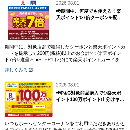
2026.08.01
📢期間中、何度でも使える！楽
天ポイント✨7倍クーポン✨配布
中🎉
期間中に、対象店舗で獲得したクーポンと楽天ポイントカ
ードを提示して200円(税抜)以上のお会計で✨楽天ポイン
ト7倍✨進呈🎉 ●STEP1 レジにて楽天ポイントカードを提
示して200円(税抜)以上お会
詳しくみる
2026.08.01
📢P&G対象商品購入で✨楽天ポ
イント100万ポイント山分けキャ
ンペーン✨
いつもホームセンターコーナンをご利用いただきありがと
うございます😀 P&G対象商品を1回のお会計で5,000円(税