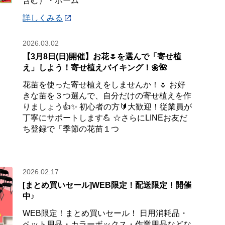
含む）・ホーム
詳しくみる
2026.03.02
【3月8日(日)開催】お花🌷を選んで「寄せ植
え」しよう！寄せ植えバイキング！🌼🌺
花苗を使った寄せ植えをしませんか！🌷 お好
きな苗を３つ選んで、自分だけの寄せ植えを作
りましょう👍✨ 初心者の方🔰大歓迎！従業員が
丁寧にサポートします💪 ☆さらにLINEお友だ
ち登録で「季節の花苗１つ
2026.02.17
[まとめ買いセール]WEB限定！配送限定！開催
中♪
WEB限定！まとめ買いセール！ 日用消耗品・
ペット用品・カラーボックス・作業用品などな