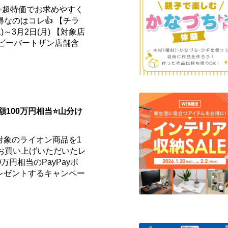
✨超特価でお求めやすく
得なのはコレ👍 【チラ
)～3月2日(月) 【対象店
（ビーバートザン店舗含
総額100万円相当⭐山分け
対象のライオン商品を1
以上お買い上げいただいたレ
万円相当のPayPayポ
レゼントするキャンペー