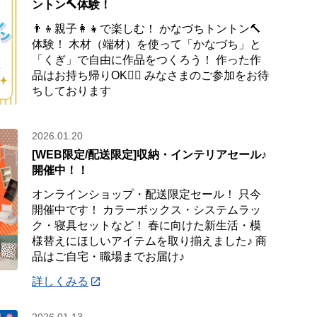
ントン🔨体験！
👨‍👦親子👩‍👧で楽しむ！ かなづちトントン🔨
体験！ 木材（端材）を使って「かなづち」と
「くぎ」で自由に作品をつくろう！ 作った作
品はお持ち帰りOK🙆‍♀️ みなさまのご参加をお待
ちしております
2026.01.20
[WEB限定/配送限定]収納・インテリアセール♪
開催中！！
オンラインショップ・配送限定セール！ 只今
開催中です！ カラーボックス・システムラッ
ク・寝具セットなど！ 春に向けた新生活・模
様替えにほしいアイテムを取り揃えました♪ 商
品はご自宅・職場までお届け♪
詳しくみる