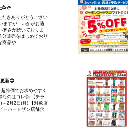
🥳⛄
ただきありがとうござい
ていますが、いかがお過
しい寒さが続いておりま
処分販売をはじめており
な商品や
更新😊
✨超特価でお求めやすく
得なのはコレ👍 【チラ
)～2月2日(月) 【対象店
（ビーバートザン店舗含