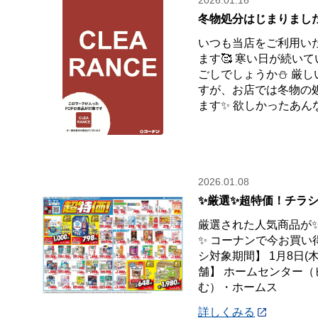
2026.01.16
冬物処分はじまりました
いつも当店をご利用い
ます🥰 寒い日が続い
ごしでしょうか⛄ 厳
すが、お店では冬物の
ます✨ 欲しかったあん
2026.01.08
✨厳選✨超特価！チラシ
厳選された人気商品が
✨ コーナンで今お買い
シ対象期間】 1月8日(木
舗】 ホームセンター
む）・ホームス
詳しくみる