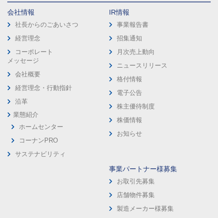
会社情報
IR情報
社長からのごあいさつ
事業報告書
経営理念
招集通知
コーポレート
月次売上動向
メッセージ
ニュースリリース
会社概要
格付情報
経営理念・行動指針
電子公告
沿革
株主優待制度
業態紹介
株価情報
ホームセンター
お知らせ
コーナンPRO
サステナビリティ
事業パートナー様募集
お取引先募集
店舗物件募集
製造メーカー様募集