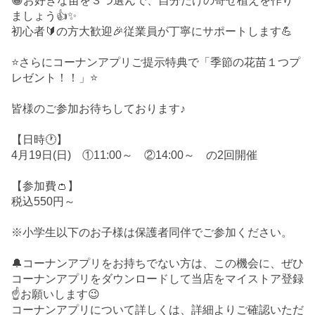
😀お好きな苗を３つ選んで、自分だけの寄せ植えを作り
ましょう👍✨
初心者🔰の方大歓迎🎉従業員が丁寧にサポートします💪
⭐さらにコーナンアプリご提示特典で「季節の花苗１つプ
レゼント！！」⭐
皆様のご参加お待ちしております♪
【日時🕐】
4月19日(日) ①11:00～ ②14:00～ の2回開催
【参加費👛】
税込550円～
※小学生以下のお子様は保護者同伴でご参加ください。
🔔コーナンアプリをお持ちでない方は、この機会に、ぜひ
コーナンアプリをダウンロードして当店をマイストア登録
☝️お願いします😉
コーナンアプリについて詳しくは、詳細よりご確認いただ